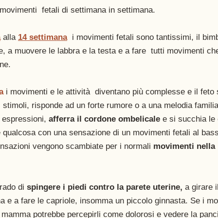
vimenti  fetali di settimana in settimana. 
a
 alla 
14 settimana
  i movimenti fetali sono tantissimi, il bi
e, a muovere le labbra e la testa e a fare  tutti movimenti ch
one.
a
 i movimenti e le attività  diventano più complesse e il feto
stimoli, risponde ad un forte rumore o a una melodia familiar
 espressioni, 
afferra il cordone ombelicale
 e si succhia l
re qualcosa con una sensazione di un movimenti fetali al bas
nsazioni vengono scambiate per i normali 
movimenti nella 
rado di 
spingere i piedi contro la parete uterine,
 a girare 
a e a fare le capriole, insomma un piccolo ginnasta. Se i mov
a mamma potrebbe percepirli come dolorosi e vedere la panc