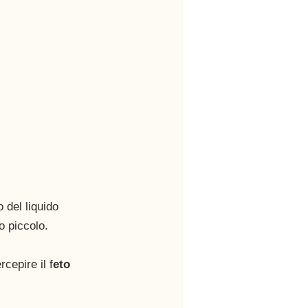
 del liquido 
o piccolo.
cepire il f
eto 