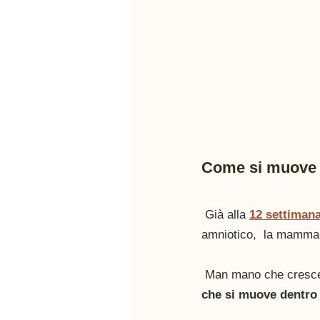
Come si muove il
 Già alla 
12 settiman
amniotico,  la mamma p
 Man mano che cresce i
che si muove dentro 