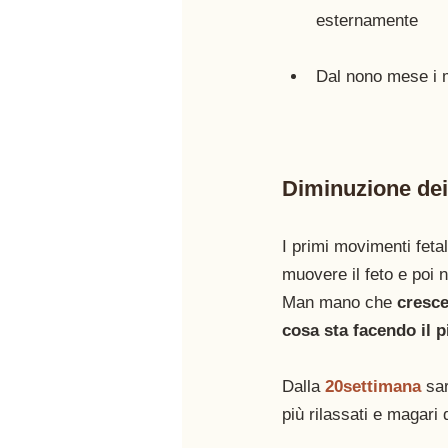
esternamente 
Dal nono mese i m
Diminuzione dei
I primi movimenti feta
muovere il feto e poi 
Man mano che 
cresce
cosa sta facendo il p
Dalla 
20settimana
 sa
più rilassati e magari 