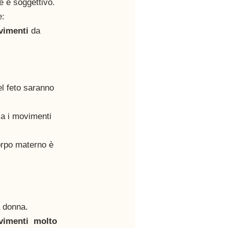
e e soggettivo. 
e:
vimenti
 da 
el feto saranno 
za i movimenti 
corpo materno è 
a donna.
vimenti  molto 