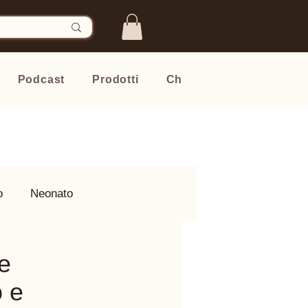
Podcast
Prodotti
Chi sono
Newsletter
o
Neonato
me
o e