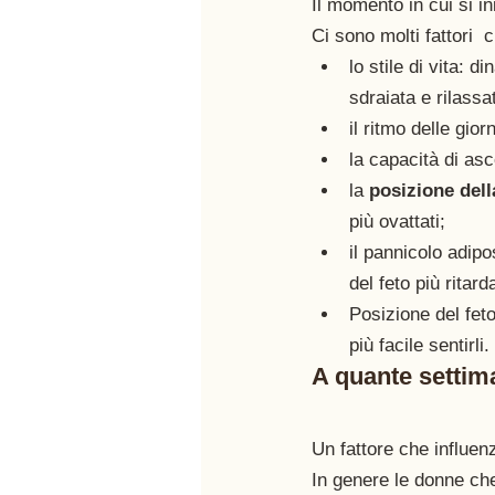
Il momento in cui si in
Ci sono molti fattori  
lo stile di vita: d
sdraiata e rilassat
il ritmo delle gior
la capacità di asc
la
 posizione dell
più ovattati;
il pannicolo adip
del feto più ritarda
Posizione del feto
più facile sentirli. 
A quante settim
Un fattore che influenz
In genere le donne che