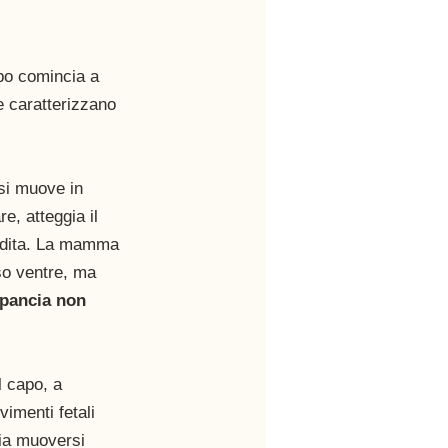
mbo comincia a 
e caratterizzano 
 si muove in 
e, atteggia il 
e dita. La mamma 
so ventre, ma 
pancia non 
il capo, a 
imenti fetali 
ia muoversi 