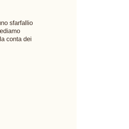
no sfarfallio 
Vediamo 
a conta dei 