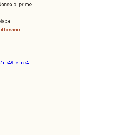
donne al primo 
isca i 
ettimane.
/mp4/file.mp4