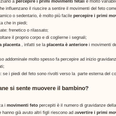
iziano a
 percepire i primi movimenti fetali
 è molto variabil
che influenzano il riuscire a sentire il movimenti del feto com
inamico o sedentario, è molto più facile 
percepire i primi mo
a che in piedi; 
nate: frenetico o rilassato;
oltare il proprio corpo e di coglierne i segnali;
a placenta
 , infatti se la 
placenta è anteriore
 i movimenti d
oso addominale molto spesso fa percepire ad inizio gravidan
ti; 
: se i piedi del feto sono rivolti verso la  parte esterna del 
ane si sente muovere il bambino?
a i 
movimenti feto 
percepiti è il numero di gravidanze dell
 hanno già avuto altri figli riescono ad a
vvertire i primi mo