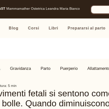
AST
Mammamather
Ostetrica Leandra Maria Bianco
Blog
Corsi
Libri
Prepararsi al parto
à
Gravidanza
Parto
Puerperio
Allattament
tura: 5 min
 Famiglia
Prodotti consigliati
vimenti fetali si sentono co
 e bolle. Quando diminuiscon