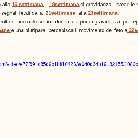
 alla 
16 settimana
 - 
18settimana
di gravidanza, invece le 
 segnali fetali dalla 
21settimana
alla
23settimana.
nulla di anomalo se una donna alla prima gravidanza  percep
mane
e una pluripara  percepisca il movimento del feto a
22s
ic.com/video/e77f69_c85d9b1bff104233a040d34b19132155/1080p