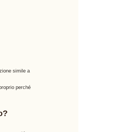
ione simile a 
proprio perché 
to?