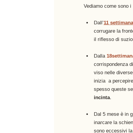
Vediamo come sono i mo
Dall’
11 settiman
corrugare la front
il riflesso di suzi
Dalla 
18settiman
corrispondenza di 
viso nelle diverse
inizia  a percepi
spesso queste se
incinta
. 
Dal 5 mese è in g
inarcare la schien
sono eccessivi l