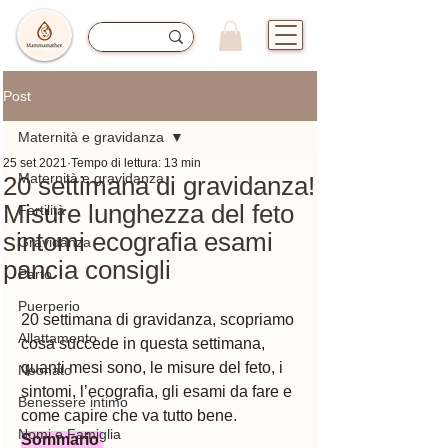
Post
Maternità e gravidanza
25 set 2021
Tempo di lettura: 13 min
Maternità e gravidanza
20 settimana di gravidanza!
Misure lunghezza del feto
Fertilità
sintomi ecografia esami
Gravidanza
pancia consigli
Parto
Puerperio
20 settimana di gravidanza, scopriamo 
Allattamento
cosa succede in questa settimana, 
quanti mesi sono, le misure del feto, i 
Neonato
sintomi, l’ecografia, gli esami da fare e 
Benessere intimo
come capire che va tutto bene. 
Nomi e Famiglia
Sommario 