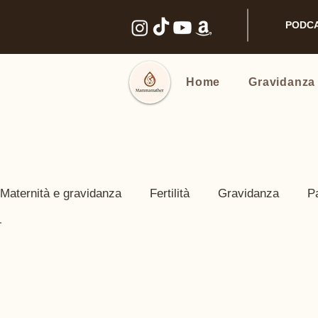
PODC
Home
Gravidanza
Maternità e gravidanza
Fertilità
Gravidanza
P
Benessere intimo
Nomi e Famiglia
Prodotti co