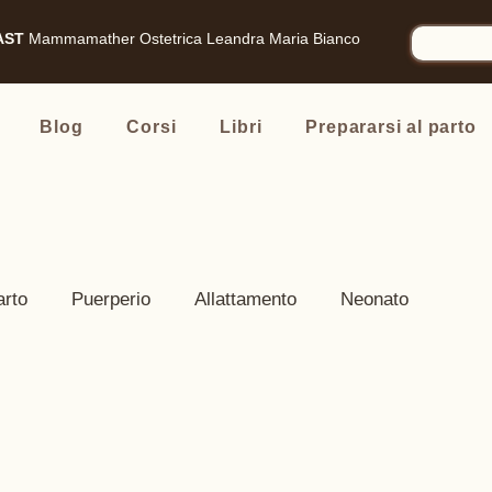
AST
Mammamather
Ostetrica Leandra Maria Bianco
Blog
Corsi
Libri
Prepararsi al parto
arto
Puerperio
Allattamento
Neonato
nsigliati