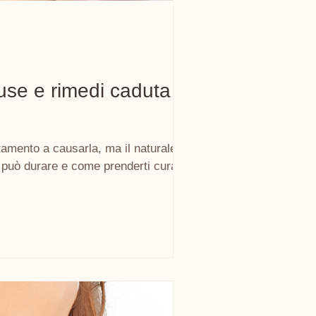
ause e rimedi caduta di
tamento a causarla, ma il naturale calo
può durare e come prenderti cura di te