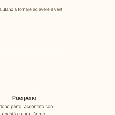
aiutano a tornare ad avere il ventre in
Puerperio
 dopo parto raccontato con
onestà e cura. Corpo,