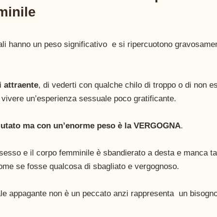
inile 
iali hanno un peso significativo  e si ripercuotono gravosamen
i attraente
, di vederti con qualche chilo di troppo o di non e
ti vivere un’esperienza sessuale poco gratificante.
valutato ma con un’enorme peso è la VERGOGNA
.
 sesso e il corpo femminile è sbandierato a desta e manca t
come se fosse qualcosa di sbagliato e vergognoso. 
le appagante non è un peccato anzi rappresenta  un bisogno 