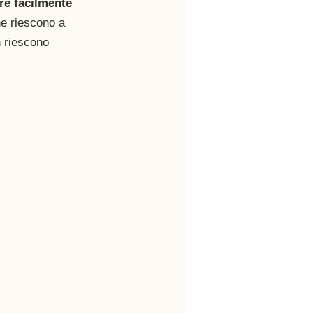
re facilmente 
he riescono a 
 riescono 