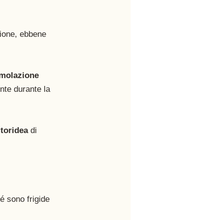
ione, ebbene 
molazione 
unte durante la 
itoridea
 di 
 sono frigide 