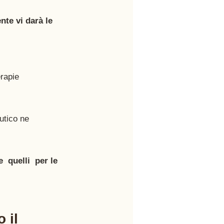
te vi darà le 
rapie 
utico ne 
  quelli  per le 
 il 