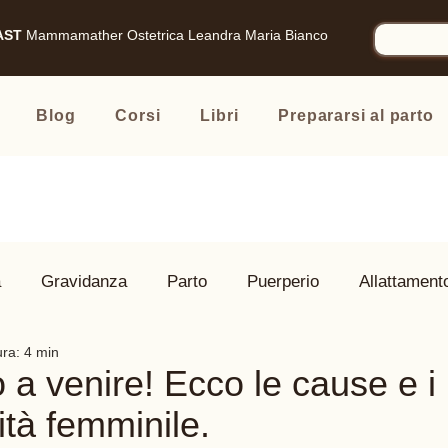
AST
Mammamather
Ostetrica Leandra Maria Bianco
Blog
Corsi
Libri
Prepararsi al parto
à
Gravidanza
Parto
Puerperio
Allattament
ura: 4 min
 Famiglia
Prodotti consigliati
 a venire! Ecco le cause e i
dità femminile.