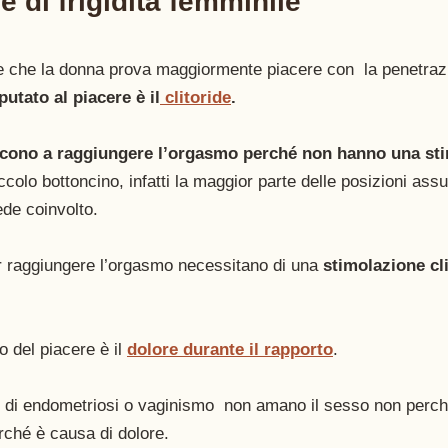
 di frigidità femminile  
 che la donna prova maggiormente piacere con  la penetraz
utato al piacere è il
 clitoride
.
scono a raggiungere l’orgasmo perché non hanno una sti
ccolo bottoncino, infatti la maggior parte delle posizioni ass
de coinvolto. 
 raggiungere l’orgasmo necessitano di una 
stimolazione cl
o del piacere è il 
dolore durante il rapporto
. 
 di endometriosi o vaginismo  non amano il sesso non perché
ché è causa di dolore. 