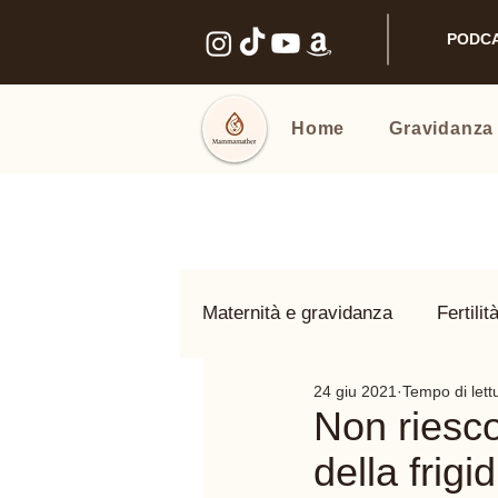
PODC
Home
Gravidanza
Maternità e gravidanza
Fertilit
24 giu 2021
Tempo di lett
Benessere intimo
Nomi e
Non riesco
della frigi