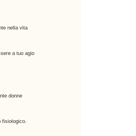
te nella vita 
ssere a tuo agio 
ante donne 
fisiologico.