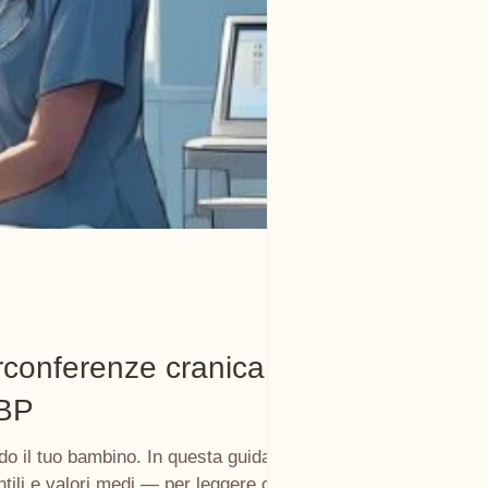
irconferenze cranica,
DBP
do il tuo bambino. In questa guida trovi
tili e valori medi — per leggere con