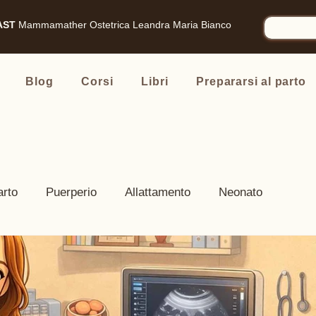
AST
Mammamather
Ostetrica Leandra Maria Bianco
Blog
Corsi
Libri
Prepararsi al parto
arto
Puerperio
Allattamento
Neonato
nsigliati