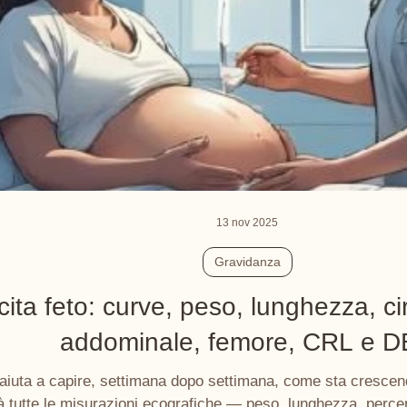
13 nov 2025
Gravidanza
cita feto: curve, peso, lunghezza, c
addominale, femore, CRL e 
ti aiuta a capire, settimana dopo settimana, come sta crescen
à tutte le misurazioni ecografiche — peso, lunghezza, percen