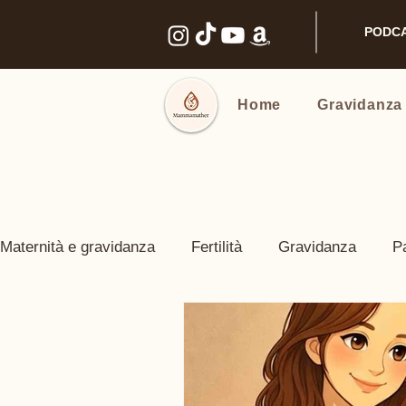
PODC
Home
Gravidanza
Maternità e gravidanza
Fertilità
Gravidanza
P
Benessere intimo
Nomi e Famiglia
Prodotti co