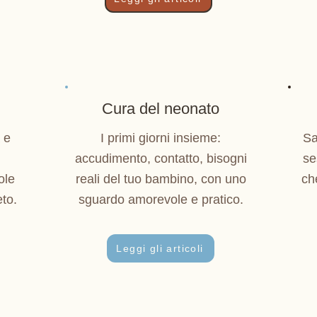
Cura del neonato
à e
I primi giorni insieme:
Sa
accudimento, contatto, bisogni
se
ole
reali del tuo bambino, con uno
ch
to.
sguardo amorevole e pratico.
Leggi gli articoli