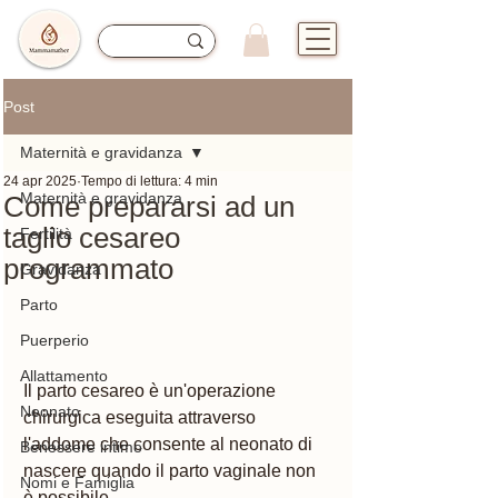
Post
Maternità e gravidanza
24 apr 2025
Tempo di lettura: 4 min
Maternità e gravidanza
Come prepararsi ad un
taglio cesareo
Fertilità
programmato
Gravidanza
Parto
Puerperio
Allattamento
Il parto cesareo è un'operazione 
Neonato
chirurgica eseguita attraverso 
l'addome che consente al neonato di 
Benessere intimo
nascere quando il parto vaginale non 
Nomi e Famiglia
è possibile.