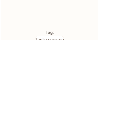
Tag:
Taglio cesareo
Parto
Mostra tutti
Post correlati