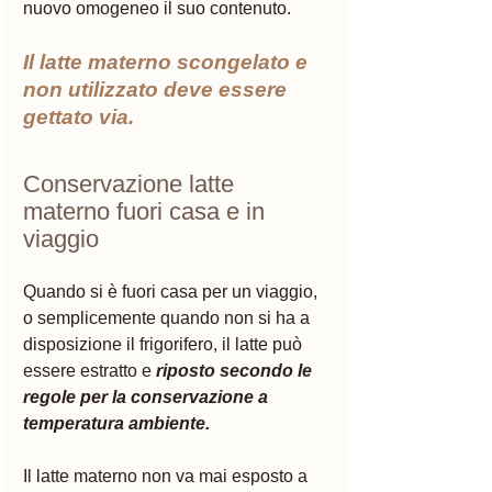
nuovo omogeneo il suo contenuto. 
Il latte materno scongelato e 
non utilizzato deve essere 
gettato via. 
Conservazione latte 
materno fuori casa e in 
viaggio
Quando si è fuori casa per un viaggio, 
o semplicemente quando non si ha a 
disposizione il frigorifero, il latte può 
essere estratto e 
riposto secondo le 
regole per la conservazione a 
temperatura ambiente. 
Il latte materno non va mai esposto a 