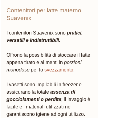
Contenitori per latte materno 
Suavenix 
I contenitori Suavenix sono 
pratici, 
versatili e indistruttibili. 
Offrono la possibilità di stoccare il latte 
appena tirato e alimenti in 
porzioni 
monodose
 per lo 
svezzamento
. 
I vasetti sono impilabili in freezer e 
assicurano la totale 
assenza di 
gocciolamenti o perdite
; il lavaggio è 
facile e i materiali utilizzati ne 
garantiscono igiene ad ogni utilizzo. 