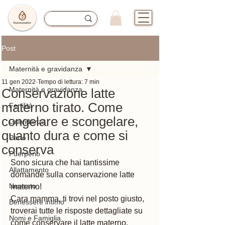
Post
Maternità e gravidanza
11 gen 2022
Tempo di lettura: 7 min
Maternità e gravidanza
Conservazione latte
materno tirato. Come
Fertilità
congelare e scongelare,
Gravidanza
quanto dura e come si
Parto
conserva
Puerperio
Sono sicura che hai tantissime 
Allattamento
domande sulla conservazione latte 
Neonato
materno! 
Cara mamma, ti trovi nel posto giusto, 
Benessere intimo
troverai tutte le risposte dettagliate su 
Nomi e Famiglia
come conservare il latte materno.