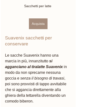
Sacchetti per latte 
Acquista
Suavenix sacchetti per 
conservare 
Le sacche Suavenix hanno una 
marcia in più, innanzitutto 
si 
agganciano al tiralatte Suavenix
 in 
modo da non sprecarne nessuna 
goccia e 
senza il bisogno di travasi
, 
poi sono provvisti di tappo avvitabile 
che si aggancia direttamente alla 
ghiera della tettarella diventando un 
comodo biberon. 