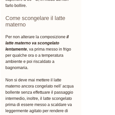
farlo bollire. 
Come scongelare il latte 
materno 
Per non alterare la composizione
 il 
latte materno va scongelato 
lentamente
, va prima messo in frigo 
per qualche ora o a temperatura 
ambiente e poi riscaldato a 
bagnomaria. 
Non si deve mai mettere il latte 
materno ancora congelato nell' acqua 
bollente senza effettuare il passaggio 
intermedio, inoltre, il latte scongelato 
prima di essere messo a scaldare va 
leggermente agitato per rendere di 