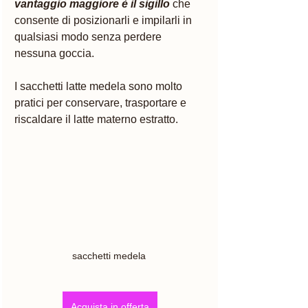
vantaggio maggiore è il sigillo 
che 
consente di posizionarli e impilarli in 
qualsiasi modo senza perdere 
nessuna goccia. 
I sacchetti latte medela sono molto 
pratici per conservare, trasportare e 
riscaldare il latte materno estratto. 
sacchetti medela 
Acquista in offerta