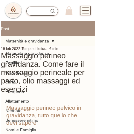
Post
Maternità e gravidanza
19 feb 2022
Tempo di lettura: 6 min
Maternità e gravidanza
Massaggio perineo
gravidanza. Come fare il
Fertilità
massaggio perineale per
Gravidanza
parto, olio massaggi ed
Parto
esercizi
Puerperio
Allattamento
Massaggio perineo pelvico in  
Neonato
gravidanza, tutto quello che 
Benessere intimo
devi sapere
Nomi e Famiglia