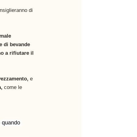
nsiglieranno di 
rmale 
e di bevande 
a rifiutare il 
vezzamento, 
e 
, 
come le 
o
 quando 