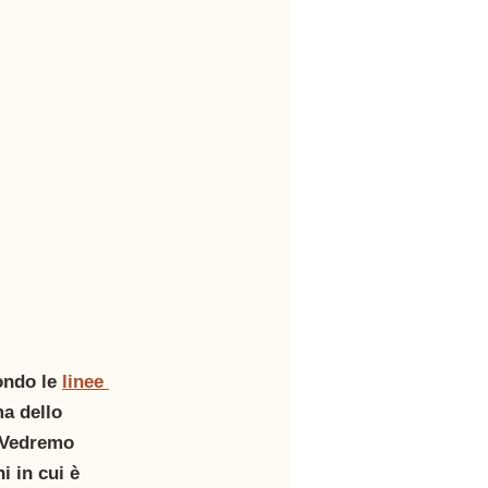
ndo le 
linee 
ma dello 
. Vedremo 
i in cui è 