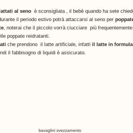
attati al seno
  è sconsigliata , il bebè quando ha sete chied
urante il periodo estivo potrà attaccarsi al seno per
 poppate
te
, noterai che il piccolo vorrà ciucciare  più frequentement
lle poppate reidratanti.
ati 
che prendono  il latte artificiale, infatti 
il latte in formula
ndi il fabbisogno di liquidi è assicurato.
bavaglini svezzamento 