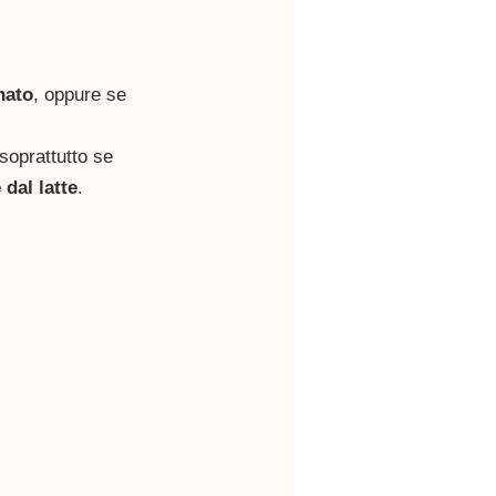
nato
, oppure se 
soprattutto se 
 dal latte
. 