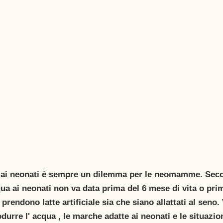
a ai neonati è sempre un dilemma per le 
neomamme.
 Seco
cqua ai neonati non va data prima del 6 mese di vita o pri
rendono latte artificiale sia che siano allattati al seno
urre l' acqua , le marche adatte ai neonati e le situazion