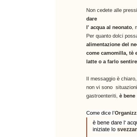
Non cedete alle pressi
dare 
l' acqua al neonato
, 
Per quanto dolci poss
alimentazione del ne
come camomilla, tè e
latte o a farlo sentir
Il messaggio è chiaro,
non vi sono  situazion
gastroenteriti, 
è bene 
Come dice l’
Organizz
è bene dare l' acq
iniziate lo 
svezza