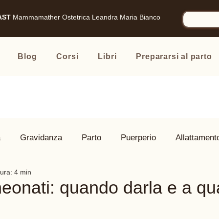
AST
Mammamather
Ostetrica Leandra Maria Bianco
Blog
Corsi
Libri
Prepararsi al parto
à
Gravidanza
Parto
Puerperio
Allattament
tura: 4 min
 Famiglia
Prodotti consigliati
eonati: quando darla e a qu