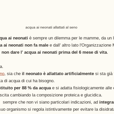
acqua ai neonati allattati al seno 
qua ai neonati
 è sempre un dilemma per le mamme, da un l
ua ai neonati non fa male
 e dall' altro lato l'Organizzazione
i
 non dare l' acqua ai neonati prima del 6 mese di vita
. 
a. 
eno
,
 sia che 
il neonato è allattato artificialmente
 si sta già
a di acqua di cui ha bisogno. 
stituito per 88 % da acqua
 e si adatta fisiologicamente alle
scita cambiando la composizione proteica e glucidica. 
  sempre che non vi siano particolari indicazioni, ad 
integra
 suo organismo si regola istintivamente per evitare la disidra