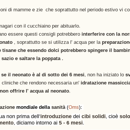
oni di mamme e zie  che soprattutto nel periodo estivo vi co
magari con il cucchiaino per abituarlo. 
ano essere questi consigli potrebbero 
interferire con la no
onato 
, soprattutto se si utilizza l' acqua per la
 preparazion
 tisane che essendo dolci potrebbero spingere il bambino 
e sazio e saltare la poppata . 
 
se il neonato è al di sotto dei 6 mesi
, non ha iniziato lo
 s
i cliniche che rendono necessaria un'
 idratazione massiccia
non offrire l' acqua al neonato
.
azione
 mondiale della 
sanità
(
Oms
): 
ua non prima dell’
introduzione
 dei 
cibi solidi
, cioè 
sol
mento
, diciamo intorno ai 
5 - 6 mesi
.