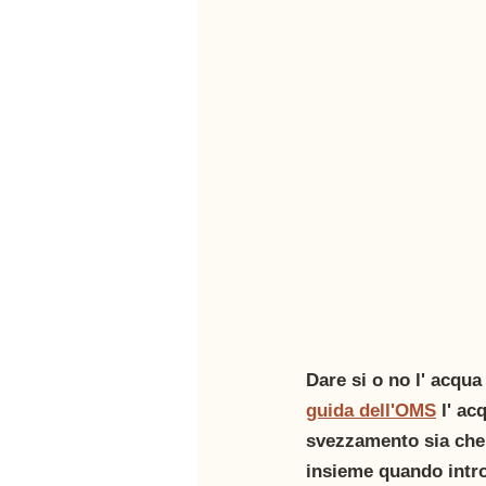
Dare si o no l' acqu
guida dell'OMS
 l' a
svezzamento sia che p
insieme quando introd