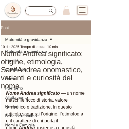
Post
Maternità e gravidanza
10 dic 2025
Tempo di lettura: 10 min
Maternità e gravidanza
Nome Andrea significato:
origine, etimologia,
Fertilità
Sant'Andrea onomastico,
Gravidanza
varianti e curiosità del
Parto
nome
Puerperio
Nome Andrea significato
 — un nome 
Allattamento
maschile ricco di storia, valore 
Neonato
simbolico e tradizione. In questo 
articolo scoprirai l’origine, l’etimologia 
Benessere intimo
e il carattere di chi porta il 
Nomi e Famiglia
nome
 Andrea,
 insieme a curiosità, 