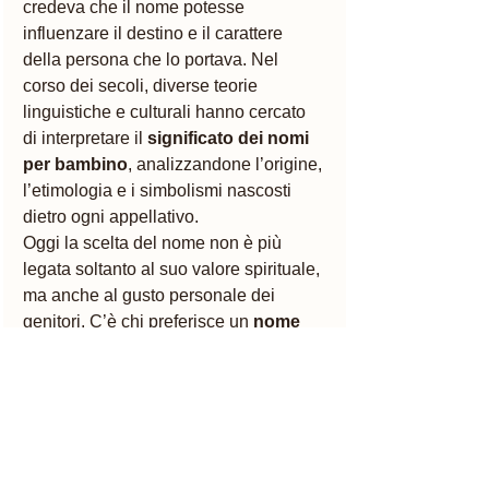
credeva che il nome potesse 
influenzare il destino e il carattere 
della persona che lo portava. Nel 
corso dei secoli, diverse teorie 
linguistiche e culturali hanno cercato 
di interpretare il 
significato dei nomi 
per bambino
, analizzandone l’origine, 
l’etimologia e i simbolismi nascosti 
dietro ogni appellativo.
Oggi la scelta del nome non è più 
legata soltanto al suo valore spirituale, 
ma anche al gusto personale dei 
genitori. C’è chi preferisce un 
nome 
raro o rarissimo
, chi ama i 
nomi 
stranieri
 — come quelli inglesi, 
francesi o americani — e chi resta 
affezionato alle 
radici latine o greche
.
Noi di 
Mammamather
 ci siamo 
divertiti a raccogliere e raccontare i 