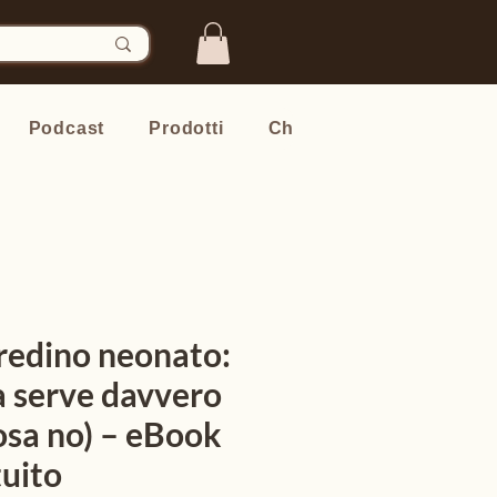
Podcast
Prodotti
Chi sono
Newsletter
redino neonato:
a serve davvero
osa no) – eBook
tuito