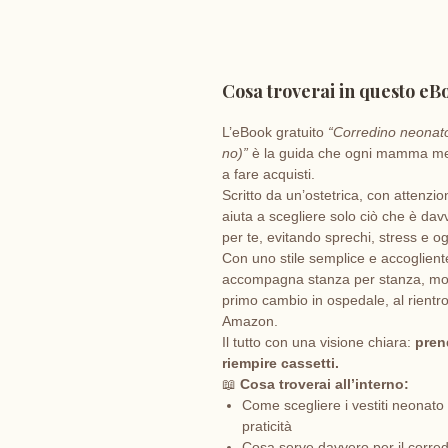
Cosa troverai in questo eB
L’eBook gratuito
“Corredino neonat
no)”
è la guida che ogni mamma meri
a fare acquisti.
Scritto da un’ostetrica, con attenzi
aiuta a scegliere solo ciò che è dav
per te, evitando sprechi, stress e ogge
Con uno stile semplice e accoglient
accompagna stanza per stanza, m
primo cambio in ospedale, al rientro 
Amazon.
Il tutto con una visione chiara:
pren
riempire cassetti.
📖
Cosa troverai all’interno:
Come scegliere i vestiti neonato 
praticità
Cosa serve davvero per il corre