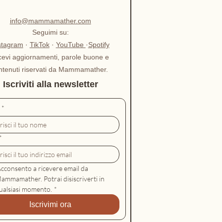
a quotidiana, allattamento,
ta nascita Amazon
info@mammamather.com
klist stampabile, consigli
Seguimi su:
stagram
·
TikTok
·
YouTube
·
Spotify
ici e bonus finale
cevi aggiornamenti, parole buone e
inguaggio chiaro, pratico e
ntenuti riservati da Mammamather.
o ansia
Iscriviti alla newsletter
mato:
eBook PDF,
*
abile gratuitamente
ine:
*
60
ale nel terzo trimestre o
imi giorni con il neonato
Acconsento a ricevere email da 
ammamather. Potrai disiscriverti in 
zzo:
Gratis
ualsiasi momento.
*
Iscrivimi ora
guida gratuita, ma piena