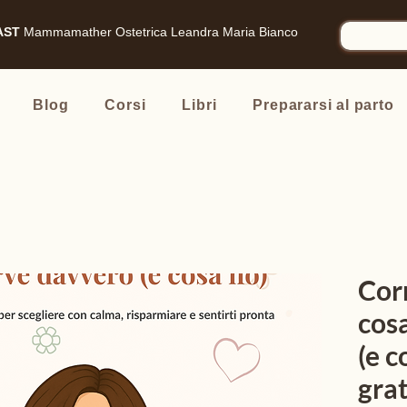
AST
Mammamather
Ostetrica Leandra Maria Bianco
Blog
Corsi
Libri
Prepararsi al parto
Cor
cos
(e c
gra