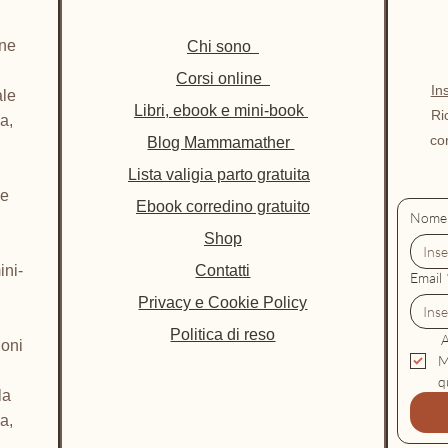
Cur
lis
ine
Chi sono
Chec
Corsi online
In
ale
prat
Libri, ebook e mini-book
Ri
a,
Un l
co
Blog Mammamather
a
zer
Lista valigia parto gratuita
 e
Ebook corredino gratuito
📎
For
Nome
Shop
scaric
ini-
Contatti
📄
Email
Pag
Privacy e Cookie Policy
🎯
Ide
Politica di reso
nei pr
 
ioni
M
💸
Pre
q
la
a,
✨ Una 