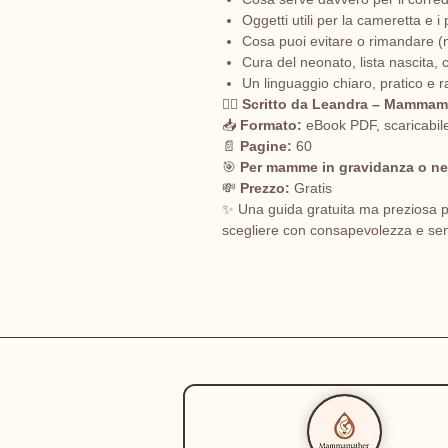
Oggetti utili per la cameretta e i
Cosa puoi evitare o rimandare (
Cura del neonato, lista nascita, 
Un linguaggio chiaro, pratico e 
👩‍⚕️
Scritto da Leandra – Mammamat
📥
Formato:
eBook PDF, scaricabil
📄
Pagine:
60
🎯
Per mamme in gravidanza o ne
💸
Prezzo:
Gratis
✨ Una guida gratuita ma preziosa p
scegliere con consapevolezza e sent