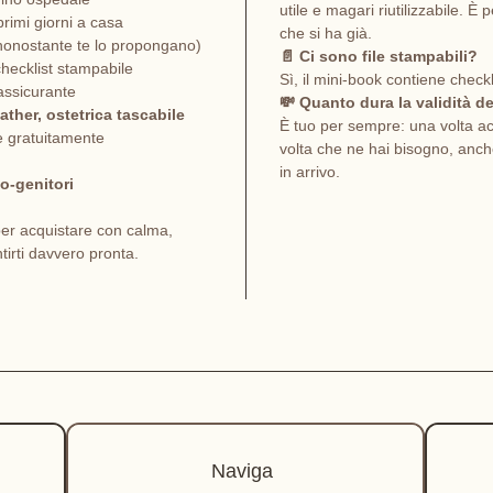
Perché
utile e magari riutilizzabile. È
 primi giorni a casa
che si ha già.
non si
nonostante te lo propongano)
📄 Ci sono file stampabili?
Signif
checklist stampabile
Sì, il mini-book contiene check
rassicurante
ciò ch
💸 Quanto dura la validità d
her, ostetrica tascabile
È tuo per sempre: una volta acq
e gratuitamente
volta che ne hai bisogno, anche 
📖
Cos
in arrivo.
o-genitori
Come
er acquistare con calma,
neon
irti davvero pronta.
tess
Cos
cor
Ogge
a ca
Prod
rim
Naviga