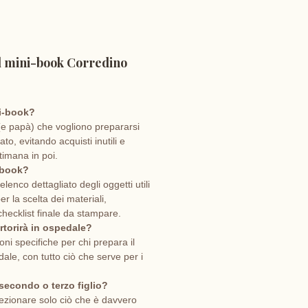
utarti a
creare il corredino
to in modo essenziale e
l mini-book Corredino
pevole
, evitando acquisti
 e scelte affrettate.
ni-book?
critto da un’ostetrica, con
e papà) che vogliono prepararsi
to, evitando acquisti inutili e
ione, esperienza e tanto
ttimana in poi.
enso, ti guida passo dopo
i-book?
lenco dettagliato degli oggetti utili
ella scelta di vestiti,
per la scelta dei materiali,
ti, accessori e
checklist finale da stampare.
zzazione della cameretta.
rtorirà in ospedale?
ioni specifiche per chi prepara il
to con uno stile semplice,
ale, con tutto ciò che serve per i
co e concreto.
 secondo o terzo figlio?
lezionare solo ciò che è davvero