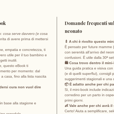
per ai
neona
ook
Domande frequenti su
consa
neonato
inutili
o: cosa serve davvero (e cosa
ta di avere prima di mettersi
🍼 A chi è rivolto questo mi
👩‍⚕️ S
È pensato per future mamme (
one, empatia e concretezza, ti
con serenità all’arrivo del neona
attenz
vero utile per il tuo bambino e
confusioni. È utile dalla 30ª se
tti inutili.
buon s
🛍️ Cosa trovo dentro il min
e, questo eBook ti
Una guida pratica e visiva con e
passo n
omento per momento: dal
(e di quelli superflui), consigli 
prodot
a casa, fino alla lista nascita
suggerimenti stagionali e una 
organi
📦 È adatto anche per chi pa
dersi cura non vuol dire
Sì, il mini-book include indicaz
Il tut
corredino per un parto in osped
empati
primi giorni.
in base alla stagione e
👶 Vale anche per chi avrà il
Certo! Aiuta a semplificare, se
dino ospedale