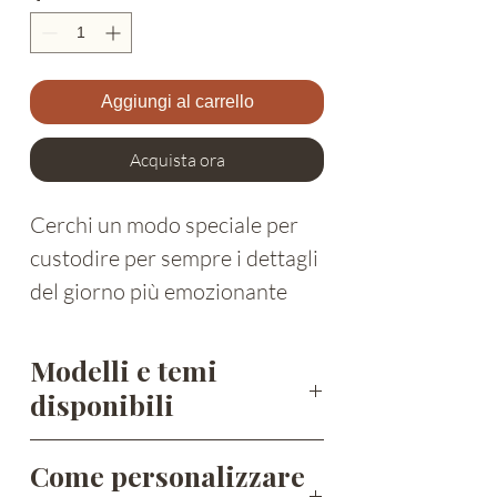
Aggiungi al carrello
Acquista ora
Cerchi un modo speciale per
custodire per sempre i dettagli
del giorno più emozionante
della tua vita? Questa
immagine nascita con nome e
Modelli e temi
data
è molto più di una
disponibili
stampa: è un abbraccio
Ogni
immagine nascita con nome e
illustrato, un piccolo
Come personalizzare
data
viene realizzata in 3 modelli diversi,
monumento d’amore da