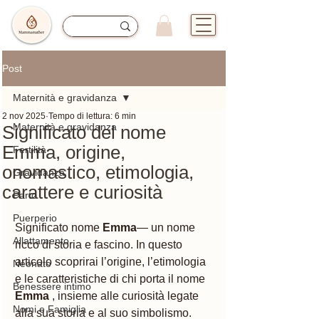
Post
Maternità e gravidanza
2 nov 2025
Tempo di lettura: 6 min
Maternità e gravidanza
Significato del nome
Emma, origine,
Fertilità
onomastico, etimologia,
Gravidanza
carattere e curiosità
Parto
Puerperio
Significato nome 
Emma
— un nome 
Allattamento
ricco di storia e fascino. In questo 
articolo scoprirai l’origine, l’etimologia 
Neonato
e le caratteristiche di chi porta il nome 
Benessere intimo
Emma 
, insieme alle curiosità legate 
Nomi e Famiglia
alla sua storia e al suo simbolismo.