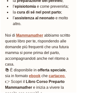
la 
preparazione del perineo
;
l’
episiotomia
 e come prevenirla;
la 
cura di sé nel post parto
;
l’
assistenza al neonato
 e molto 
altro.
Noi di 
Mammamather
 abbiamo scritto 
questo libro per te, rispondendo alle 
domande più frequenti che una futura 
mamma si pone prima del parto, 
accompagnandoti anche nel ritorno a 
casa.
📚 È disponibile in 
offerta speciale
, 
sia in formato 
ebook
 che 
cartaceo
.
👉 Scopri il 
Libro Corso Preparto 
Mammamather
 e inizia a vivere la 
nascita con serenità e 
consapevolezza.