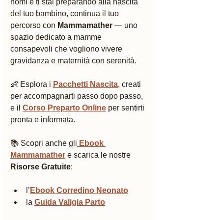
nomi e ti stai preparando alla nascita 
del tuo bambino, continua il tuo 
percorso con 
Mammamather
 — uno 
spazio dedicato a mamme 
consapevoli che vogliono vivere 
gravidanza e maternità con serenità.
👶 Esplora i 
Pacchetti Nascita
, creati 
per accompagnarti passo dopo passo, 
e il 
Corso Preparto Online
 per sentirti 
pronta e informata.
📚 Scopri anche gli
Ebook 
Mammamather
 e scarica le nostre 
Risorse Gratuite
:
l’
Ebook Corredino Neonato
la 
Guida Valigia Parto