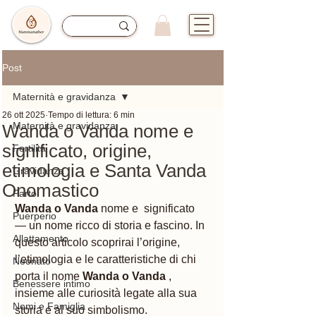
Post
Maternità e gravidanza
26 ott 2025
Tempo di lettura: 6 min
Maternità e gravidanza
Wanda o Vanda nome e
significato, origine,
Fertilità
etimologia e Santa Vanda
Gravidanza
Onomastico
Parto
Wanda o Vanda 
nome e  significato 
Puerperio
— un nome ricco di storia e fascino. In 
Allattamento
questo articolo scoprirai l’origine, 
l’etimologia e le caratteristiche di chi 
Neonato
porta il nome 
Wanda o Vanda 
, 
Benessere intimo
insieme alle curiosità legate alla sua 
Nomi e Famiglia
storia e al suo simbolismo.