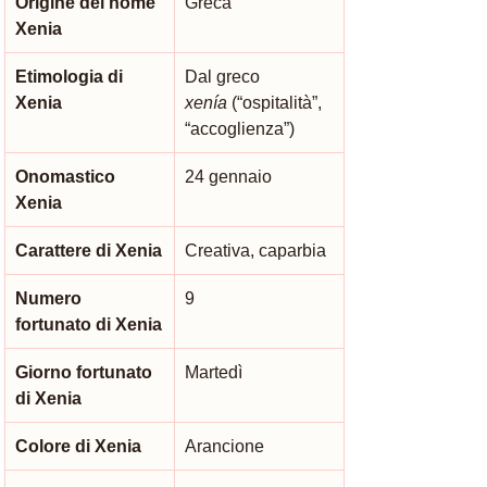
Origine del nome 
Greca
Xenia
Etimologia di 
Dal greco 
Xenia
xenía
 (“ospitalità”, 
“accoglienza”)
Onomastico 
24 gennaio
Xenia
Carattere di Xenia
Creativa, caparbia
Numero 
9
fortunato di Xenia
Giorno fortunato 
Martedì
di Xenia
Colore di Xenia
Arancione