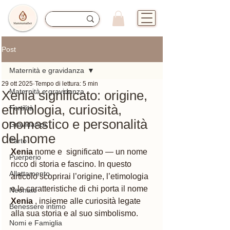
Post
Maternità e gravidanza
29 ott 2025
Tempo di lettura: 5 min
Maternità e gravidanza
Xenia significato: origine,
etimologia, curiosità,
Fertilità
onomastico e personalità
Gravidanza
del nome
Parto
Xenia
 nome e  significato — un nome 
Puerperio
ricco di storia e fascino. In questo 
Allattamento
articolo scoprirai l’origine, l’etimologia 
e le caratteristiche di chi porta il nome 
Neonato
Xenia 
, insieme alle curiosità legate 
Benessere intimo
alla sua storia e al suo simbolismo.
Nomi e Famiglia