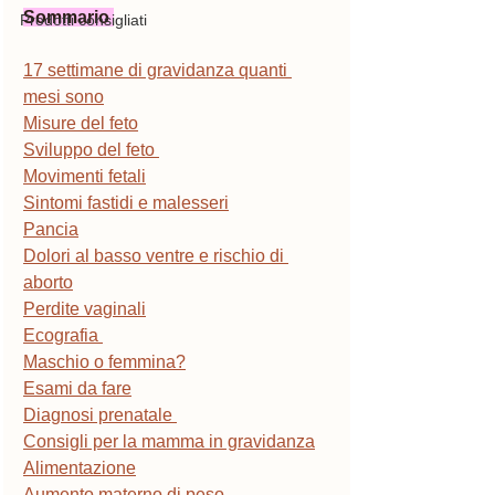
Sommario 
Prodotti consigliati
17 settimane di gravidanza quanti 
mesi sono
Misure del feto
Sviluppo del feto 
Movimenti fetali
Sintomi fastidi e malesseri
Pancia
Dolori al basso ventre e rischio di 
aborto
Perdite vaginali
Ecografia 
Maschio o femmina?
Esami da fare
Diagnosi prenatale 
Consigli per la mamma in gravidanza
Alimentazione
Aumento materno di peso