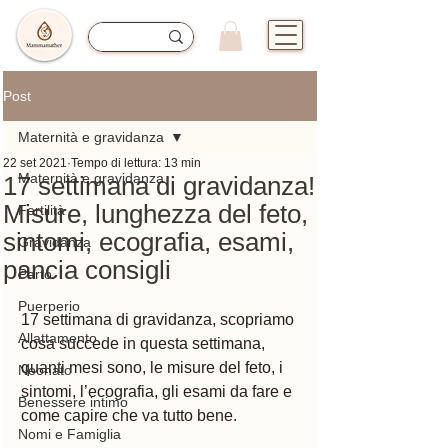
Post
Maternità e gravidanza
22 set 2021
Tempo di lettura: 13 min
Maternità e gravidanza
17 settimana di gravidanza!
Misure, lunghezza del feto,
Fertilità
sintomi, ecografia, esami,
Gravidanza
pancia consigli
Parto
Puerperio
17 settimana di gravidanza, scopriamo 
Allattamento
cosa succede in questa settimana, 
quanti mesi sono, le misure del feto, i 
Neonato
sintomi, l’ecografia, gli esami da fare e 
Benessere intimo
come capire che va tutto bene. 
Nomi e Famiglia