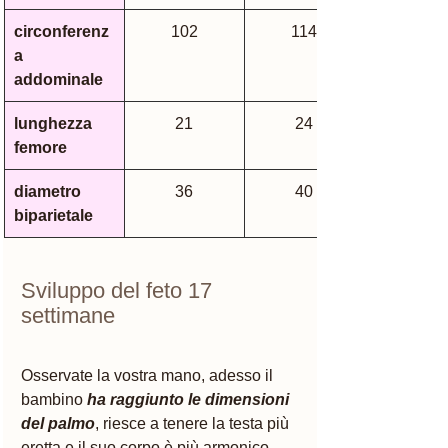
circonferenz
102
114
a 
addominale 
lunghezza 
21
24
femore
diametro 
36
40
biparietale 
Sviluppo del feto 17 
settimane 
Osservate la vostra mano, adesso il 
bambino 
ha raggiunto le dimensioni 
del palmo
, riesce a tenere la testa più 
eretta e il suo corpo è più armonico. 