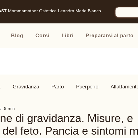
AST
Mammamather
Ostetrica Leandra Maria Bianco
Blog
Corsi
Libri
Prepararsi al parto
à
Gravidanza
Parto
Puerperio
Allattament
a: 9 min
 Famiglia
Prodotti consigliati
ne di gravidanza. Misure, e
 del feto. Pancia e sintomi