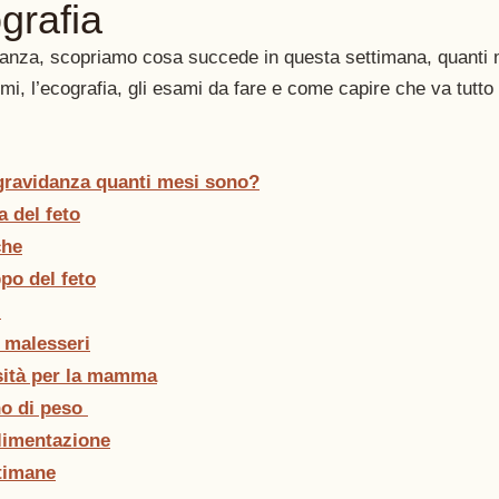
grafia
danza, scopriamo cosa succede in questa settimana, quanti 
omi, l’ecografia, gli esami da fare e come capire che va tutto
 gravidanza quanti mesi sono?
 del feto
che
ppo del feto
 
e malesseri
osità per la mamma
 di peso 
limentazione
ttimane