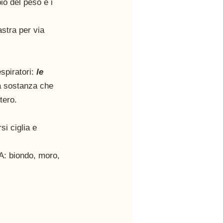
io del peso e i 
stra per via 
piratori: 
le 
a sostanza che 
tero. 
i ciglia e 
: biondo, moro, 