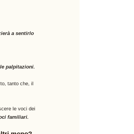
erà a sentirlo 
e palpitazioni.
o, tanto che, il 
cere le voci dei 
ci familiari.
altri meno?