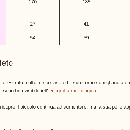
170
185
27
41
54
59
feto
è cresciuto molto, il suo viso ed il suo corpo somigliano a que
 sono ben visibili nell' 
ecografia morfologica. 
ricopre il piccolo continua ad aumentare, ma la sua pelle a