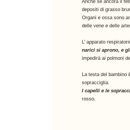
Anche se ancora il fet
depositi di grasso bru
Organi e ossa sono anc
delle vene e delle arter
L’ apparato respirator
narici si aprono, e g
impedirà ai polmoni del
La testa del bambino è
sopracciglia. 
I capelli e le sopra
rosso. 