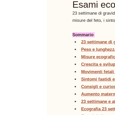
Esami eco
23 settimane di gravi
misure del feto, i sint
Sommario 
23 settimane di
Peso e lunghezza
Misure ecografi
Crescita e svilu
Movimenti fetali
Sintomi fastidi 
Consigli e curi
Aumento materno
23 settimane e a
Ecografia 23 se