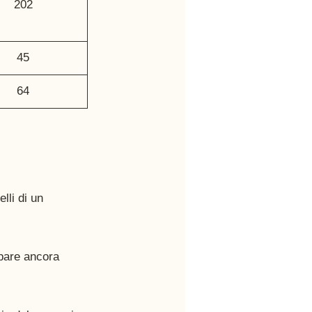
202
45
64
lli di un 
ppare ancora 