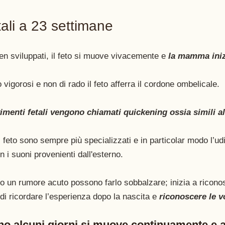
ali a 23 settimane 
ben sviluppati, il feto si muove vivacemente e 
la mamma inizi
 vigorosi e non di rado il feto afferra il cordone ombelicale.
menti fetali vengono chiamati quickening ossia simili all
 feto sono sempre più specializzati e in particolar modo l’udit
on i suoni provenienti dall'esterno. 
o un rumore acuto possono farlo sobbalzare; inizia a riconos
 di ricordare l’esperienza dopo la nascita e 
riconoscere le vo
no alcuni giorni si muove continuamente e 