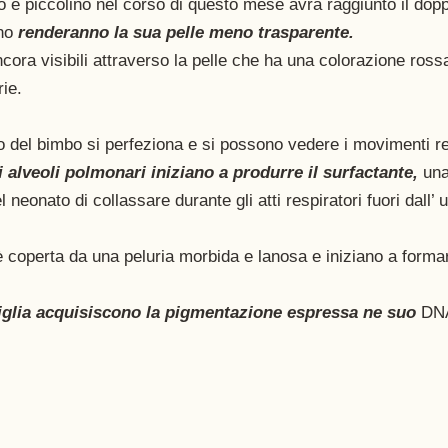
o è piccolino nel corso di questo mese avrà raggiunto il dopp
no 
renderanno la sua pelle meno trasparente. 
ora visibili attraverso la pelle che ha una colorazione rossa
ie. 
io del bimbo si perfeziona e si possono vedere i movimenti res
li alveoli polmonari iniziano a produrre il surfactante,
 un
 neonato di collassare durante gli atti respiratori fuori dall’ u
 coperta da una peluria morbida e lanosa e iniziano a formars
cciglia acquisiscono la pigmentazione espressa ne suo
 DNA