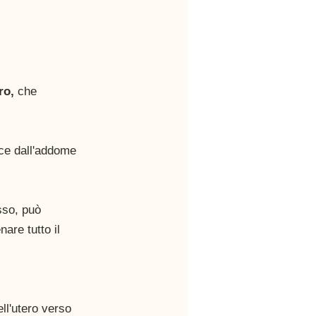
ro,
 che 
ace dall'addome 
sso, può 
are tutto il 
ll'utero verso 