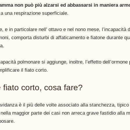
framma non può più alzarsi ed abbassarsi in maniera armo
 una respirazione superficiale. 
, e in particolare nell' ottavo e nel nono mese, l’incapacit
oni, comporta disturbi di affaticamento e fiatone durante qual
a. 
capacità polmonare si aggiunge, inoltre, l’effetto dell’ormone
lificare il fiato corto. 
fiato corto, cosa fare?
avidanza è il più delle volte associato alla stanchezza, tipico
 nella maggior parte dei casi non arreca grave fastidio all
posare. 