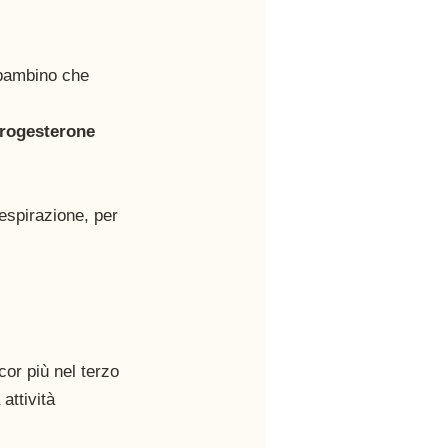
 bambino che 
progesterone
spirazione, per 
or più nel terzo 
attività 