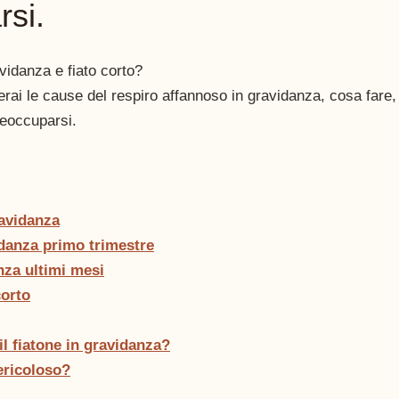
rsi.
avidanza e fiato corto? 
verai le cause del respiro affannoso in gravidanza, cosa fare
reoccuparsi. 
ravidanza
danza primo trimestre
nza ultimi mesi
corto
l fiatone in gravidanza?
pericoloso?