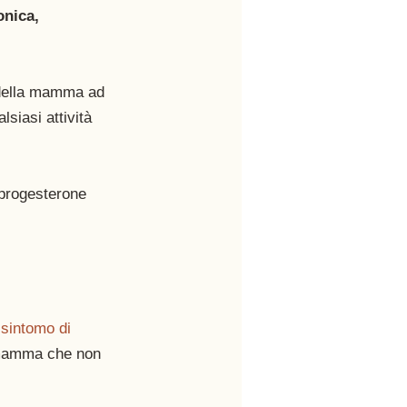
nica, 
à della mamma ad 
siasi attività 
 progesterone 
 
sintomo di 
a mamma che non 