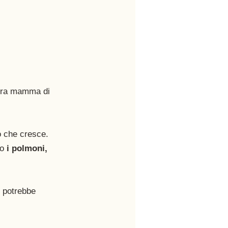
tura mamma di 
o che cresce. 
o 
i polmoni, 
 potrebbe 