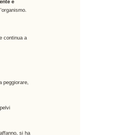
lente e 
ll’organismo. 
e continua a 
 a peggiorare, 
pelvi 
 affanno, si ha 