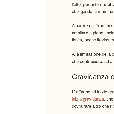
l’alto, pertanto 
il dia
obbligando la mamma a
A partire dal 7mo mese
ampliare a pieno i polm
fisica, anche lievissim
Alla limitazione della 
che contribuisce ad amp
Gravidanza e 
L' affanno ad inizio gr
inizio gravidanza
, che
dovrà fare altro che ri