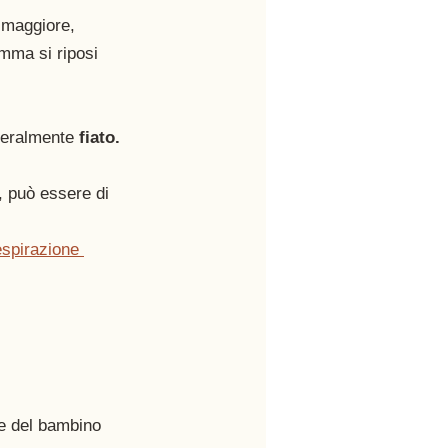
 maggiore, 
mma si riposi 
teralmente 
fiato. 
, può essere di 
espirazione 
ne del bambino 