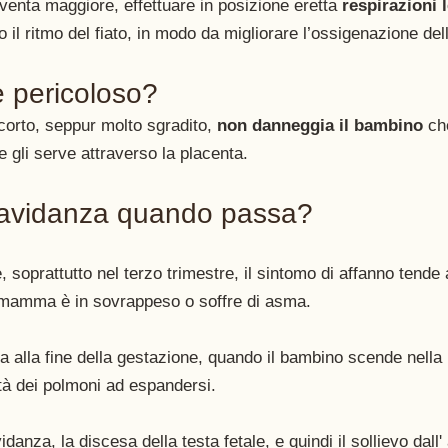
iventa maggiore, effettuare in posizione eretta
 respirazioni 
o il ritmo del fiato, in modo da migliorare l’ossigenazione de
 è pericoloso?
 corto, seppur molto sgradito, 
non danneggia il bambino
 ch
e gli serve attraverso la placenta. 
ravidanza quando passa?
, soprattutto nel terzo trimestre, il sintomo di affanno tende
 mamma è in sovrappeso o soffre di asma.  
va alla fine della gestazione, quando il bambino scende nella 
à dei polmoni ad espandersi. 
danza, la discesa della testa fetale, e quindi il sollievo dall'