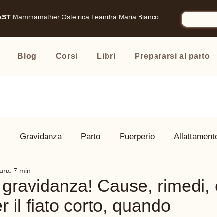
AST
Mammamather
Ostetrica Leandra Maria Bianco
Blog
Corsi
Libri
Prepararsi al parto
à
Gravidanza
Parto
Puerperio
Allattament
ura: 7 min
 Famiglia
Prodotti consigliati
 gravidanza! Cause, rimedi, c
r il fiato corto, quando