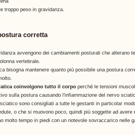
iena  
re troppo peso in gravidanza. 
ostura corretta
vidanza avvengono dei cambiamenti posturali che alterano 
colonna vertebrale.
ica bisogna mantenere quanto più possibile una postura corret
molto. 
ciatica coinvolgono tutto il corpo
 perché le tensioni musco
tivo sulla postura causando l'infiammazione del nervo sciatic
sciatico sono consigliati a tutte le gestanti in particolar mo
dute, o che si muovono poco, quindi più soggette ad avere m
no molto tempo in piedi con un notevole sovraccarico nelle 