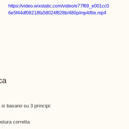
https://video.wixstatic.com/video/e77f69_e001cc0
6e5f44df08218fa58024f828b/480p/mp4/file.mp4
ca
tura corretta  