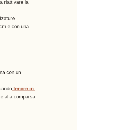
 riattivare la 
lzature 
3 cm e con una 
ena con un 
quando
 tenere in 
re alla comparsa 