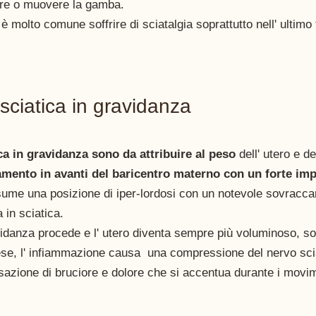
e o muovere la gamba. 
 molto comune soffrire di sciatalgia soprattutto nell' ultimo 
sciatica in gravidanza 
ca in gravidanza sono da attribuire al peso
 dell' utero e 
amento in avanti del baricentro materno con un forte imp
ume una posizione di iper-lordosi con un notevole sovraccar
 in sciatica. 
danza procede e l' utero diventa sempre più voluminoso, sop
ese, l' infiammazione causa  una compressione del nervo sci
azione di bruciore e dolore che si accentua durante i movim