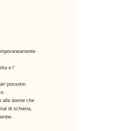
temporaneamente 
ta e l' 
lari possono 
o. 
do alle donne che 
al di schiena, 
gambe. 