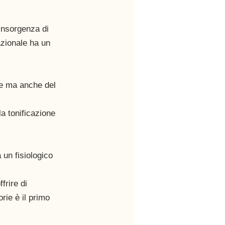
 insorgenza di 
azionale ha un 
ne ma anche del 
a tonificazione 
 un fisiologico 
frire di 
rie è il primo 