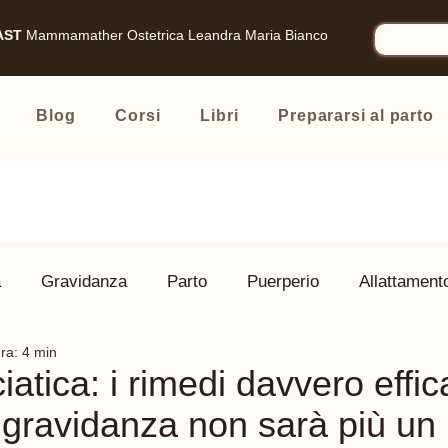
AST
Mammamather
Ostetrica Leandra Maria Bianco
Blog
Corsi
Libri
Prepararsi al parto
à
Gravidanza
Parto
Puerperio
Allattament
ura: 4 min
 Famiglia
Prodotti consigliati
iatica: i rimedi davvero effic
n gravidanza non sarà più un