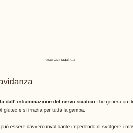
esercizi sciatica 
ravidanza
ta dall' infiammazione del nervo sciatico
 che genera un d
l gluteo e si irradia per tutta la gamba.
ca può essere davvero invalidante impedendo di svolgere i mov