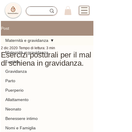
Post
Maternità e gravidanza
2 dic 2020
Tempo di lettura: 3 min
Maternità e gravidanza
Esercizi posturali per il mal
di schiena in gravidanza.
Fertilità
Gravidanza
Parto
Puerperio
Allattamento
Neonato
Benessere intimo
Nomi e Famiglia