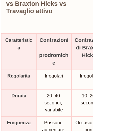
vs Braxton Hicks vs 
Travaglio attivo
Contrazioni
Contrazioni
Caratteristic
 di Braxton 
a
prodromich
Hicks
e
Regolarità
Irregolari
Irregolari
Durata
20–40 
10–20 
secondi, 
secondi
variabile
Frequenza
Possono 
Occasionali, 
aumentare 
non 