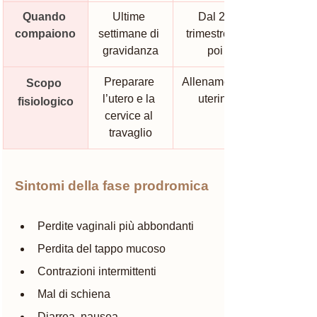
Quando 
Ultime 
Dal 2º 
compaiono
settimane di 
trimestre in 
gravidanza
poi
Preparare 
Allenamento 
Scopo 
l’utero e la 
uterino
fisiologico
cervice al 
travaglio
Sintomi della fase prodromica
Perdite vaginali più abbondanti
Perdita del tappo mucoso
Contrazioni intermittenti
Mal di schiena
Diarrea, nausea