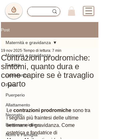
Post
Maternità e gravidanza
19 nov 2025
Tempo di lettura: 7 min
Maternità e gravidanza
Contrazioni prodromiche:
sintomi, quanto dura e
Fertilità
come capire se è travaglio
Gravidanza
o parto
Parto
Puerperio
Allattamento
Le 
contrazioni prodromiche
 sono tra 
Neonato
i segnali più fraintesi delle ultime 
Benessere intimo
settimane di gravidanza. Come 
ostetrica e fondatrice di 
Nomi e Famiglia