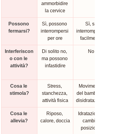
ammorbidire 
la cervice
Possono 
Sì, possono 
Sì, si 
fermarsi?
interrompersi 
interrompono 
per ore
facilmente
Interferiscon
Di solito no, 
No
o con le 
ma possono 
attività?
infastidire
Cosa le 
Stress, 
Movimento 
stimola?
stanchezza, 
del bambino, 
attività fisica
disidratazione
Cosa le 
Riposo, 
Idratazione, 
allevia?
calore, doccia
cambio 
posizione