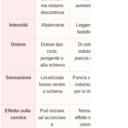
ma restano 
aumentano
discontinue
Intensità
Altalenante
Leggera o 
fastidiosa
Dolore
Dolore tipo 
Di solito 
ciclo, 
indolori, 
pungente o 
pancia dura
alla schiena
Sensazione
Localizzata 
Pancia che si 
basso ventre 
indurisce e 
o schiena
poi si rilassa
Effetto sulla 
Può iniziare 
Nessun 
cervice
ad accorciare 
effetto sulla 
e 
cervice