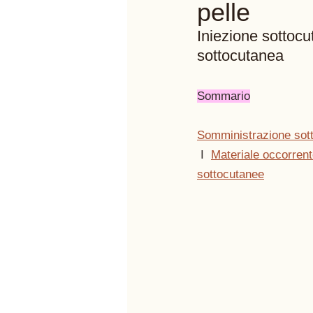
pelle
Iniezione sottocu
sottocutanea 
Sommario
Somministrazione sot
 I  
Materiale occorren
sottocutanee