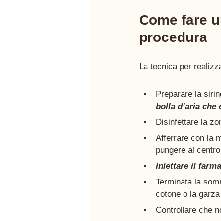
Come fare u
procedura 
La tecnica per realizz
Preparare la siri
bolla d’aria che
Disinfettare la zo
Afferrare con la m
pungere al centro
Iniettare il farm
Terminata la somm
cotone o la garz
Controllare che n