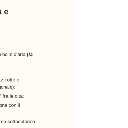
 e 
 bolle d’aria
 (
la 
zicotto e 
gonale);
 fra le dita;
one con il 
toma sottocutaneo