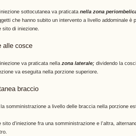
'iniezione sottocutanea va praticata 
nella zona periombelica
ggetti che hanno subito un intervento a livello addominale è pr
sito di iniezione.
 alle cosce 
’iniezione va praticata nella 
zona laterale; 
dividendo la cosc
iezione va eseguita nella porzione superiore.
tanea braccio 
a somministrazione a livello delle braccia nella porzione es
sito d’iniezione fra una somministrazione e l’altra, alternand
tro.