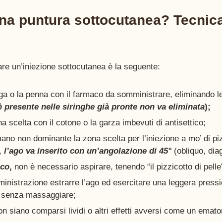
na puntura sottocutanea? Tecnica
are un’iniezione sottocutanea è la seguente:
nga o la penna con il farmaco da somministrare, eliminando le
 è presente nelle siringhe già pronte non va eliminata
);
na scelta con il cotone o la garza imbevuti di antisettico;
ano non dominante la zona scelta per l’iniezione a mo’ di piz
, 
l’ago va inserito con un’angolazione di 45°
 (obliquo, dia
aco
,
 non è necessario aspirare, tenendo “il pizzicotto di pelle”
inistrazione estrarre l’ago ed esercitare una leggera pressi
a senza massaggiare;
on siano comparsi lividi o altri effetti avversi come un ema