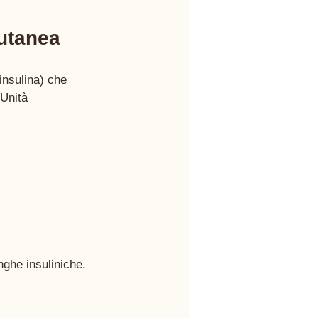
utanea 
nsulina) che 
Unità 
nghe insuliniche. 