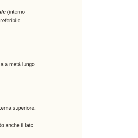
le 
(intorno 
eferibile 
ia a metà lungo 
terna superiore.
o anche il lato 