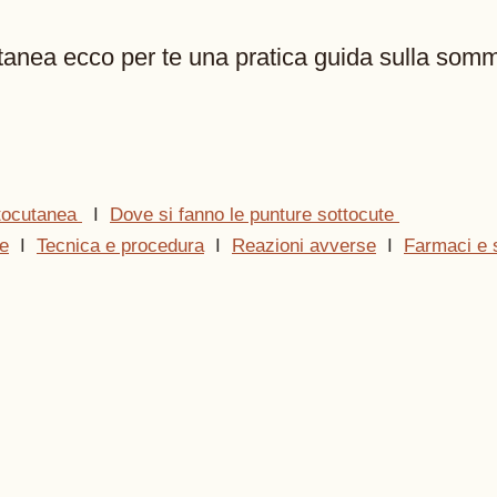
tanea ecco per te una pratica guida sulla somm
tocutanea 
  I  
Dove si fanno le punture sottocute 
te
  I  
Tecnica e procedura
  I  
Reazioni avverse
  I  
Farmaci e s