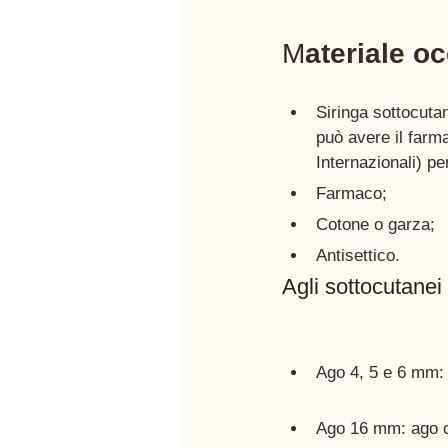
M
ateriale o
Siringa sottocuta
può avere il farm
Internazionali) pe
Farmaco;
Cotone o garza;
Antisettico.
Agli sottocutanei
Ago 4, 5 e 6 mm: 
Ago 16 mm: ago cl