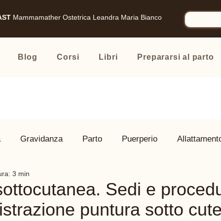
AST
Mammamather
Ostetrica Leandra Maria Bianco
Blog
Corsi
Libri
Prepararsi al parto
à
Gravidanza
Parto
Puerperio
Allattament
ura: 3 min
 Famiglia
Prodotti consigliati
sottocutanea. Sedi e procedu
strazione puntura sotto cute