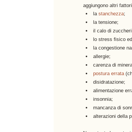
aggiungono altri fattor
la 
stanchezza
;
la tensione;
il calo di zuccheri
lo stress fisico e
la congestione na
allergie;
carenza di minera
postura errata
 (c
disidratazione;
alimentazione err
insonnia;
mancanza di son
alterazioni della 