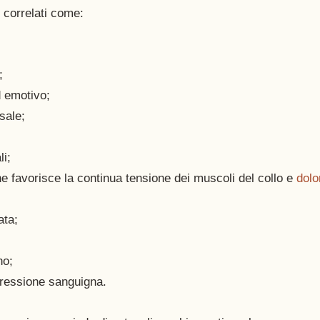
i correlati come: 
; 
d emotivo;
sale;
li;
he favorisce la continua tensione dei muscoli del collo e 
dolo
ata;
no;
pressione sanguigna. 