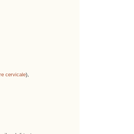
re cervicale
),