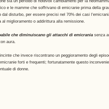
one sia un periodo di notevoli cambiamenti per la neomamma, 
ico e le mamme che soffrivano di emicranie prima della gra
 dal disturbo, per essere precisi nel 70% dei casi l’emicrani
al miglioramento o addirittura alla remissione. 
babile che diminuiscano gli attacchi di emicrania
 senza au
con aura.
ncinte che invece riscontrano un peggioramento degli episod
 emicranie forti e frequenti; fortunatamente questo inconvenie
ntuale di donne.