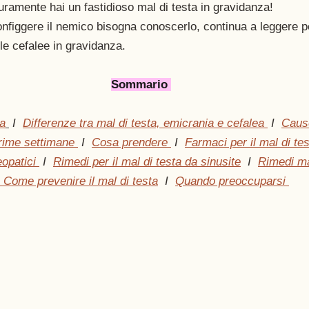
curamente hai un fastidioso mal di testa in gravidanza!
iggere il nemico bisogna conoscerlo, continua a leggere 
le cefalee in gravidanza. 
Sommario 
za
 I  
Differenze tra mal di testa, emicrania e cefalea 
 I  
Cause
prime settimane 
 I  
Cosa prendere 
 I  
Farmaci per il mal di tes
opatici 
 I  
Rimedi per il mal di testa da sinusite
  I  
Rimedi ma
 Come prevenire il mal di testa
  I  
Quando preoccuparsi