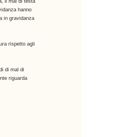
il mal di testa 
vidanza hanno 
a in gravidanza 
ra rispetto agli 
i di mal di 
nte riguarda 