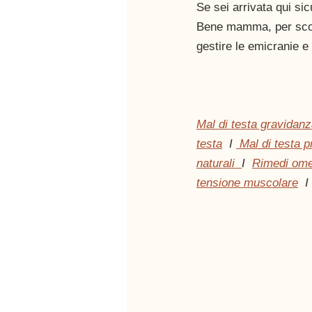
Se sei arrivata qui si
Bene mamma, per sconf
gestire le emicranie e 
Mal di testa gravidan
testa
  I 
 Mal di testa 
naturali  
I  
Rimedi ome
tensione muscolare
  I 