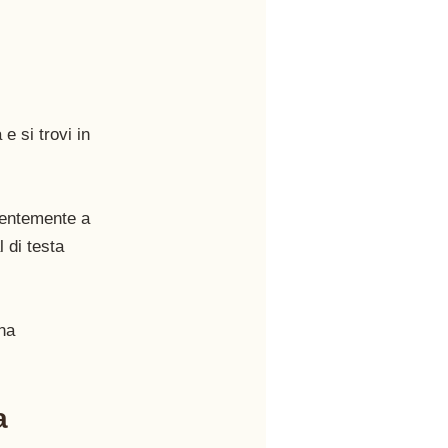
e si trovi in 
lentemente a 
 di testa 
na 
a 