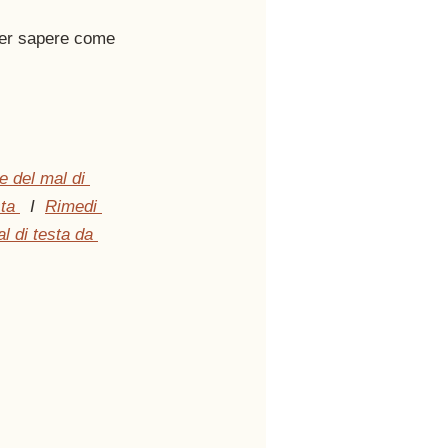
per sapere come 
 del mal di 
ta 
  I  
Rimedi 
l di testa da 