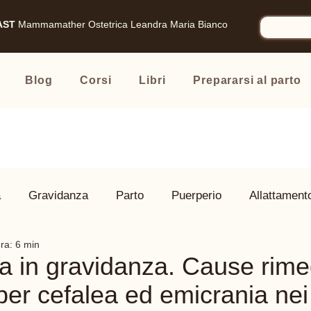
AST
Mammamather
Ostetrica Leandra Maria Bianco
Blog
Corsi
Libri
Prepararsi al parto
à
Gravidanza
Parto
Puerperio
Allattament
ura: 6 min
 Famiglia
Prodotti consigliati
ta in gravidanza. Cause rimed
per cefalea ed emicrania nei