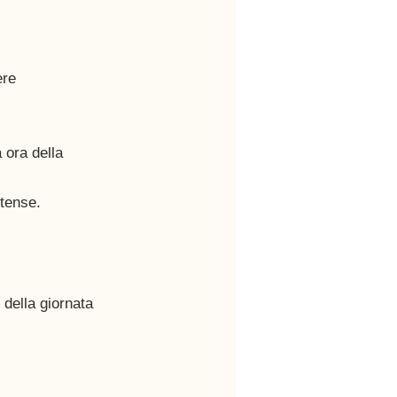
re 
 ora della 
ntense.
o della giornata 