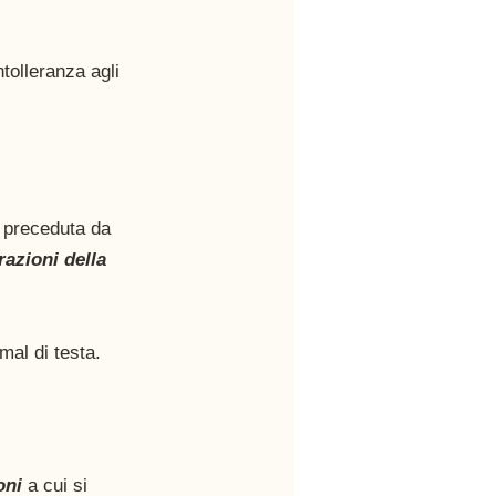
intolleranza agli 
è preceduta da 
razioni della 
al di testa. 
oni
 a cui si 