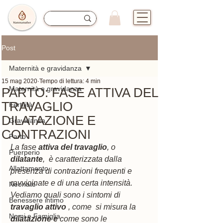
Post
Maternità e gravidanza
15 mag 2020
Tempo di lettura: 4 min
Maternità e gravidanza
PARTO: FASE ATTIVA DEL
TRAVAGLIO
Fertilità
DILATAZIONE E
Gravidanza
CONTRAZIONI
Parto
La fase 
attiva del travaglio
, o 
Puerperio
dilatante
,  è caratterizzata dalla 
Allattamento
presenza di contrazioni frequenti e 
ravvicinate e di una certa intensità.  
Neonato
Vediamo quali sono i sintomi di 
Benessere intimo
travaglio attivo
 , come  si misura la 
Nomi e Famiglia
dilatazione e 
come sono le 