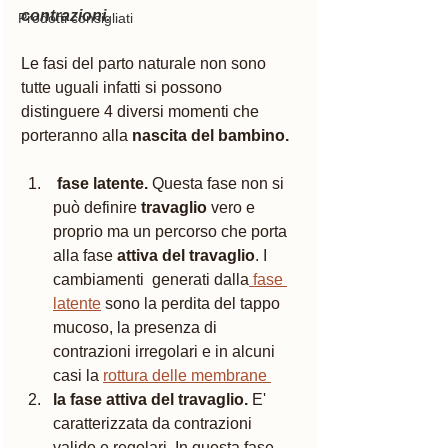
contrazioni.
Prodotti consigliati
Le fasi del parto naturale non sono 
tutte uguali infatti si possono 
distinguere 4 diversi momenti che 
porteranno alla 
nascita del bambino.
fase latente.
 Questa fase non si 
può definire 
travaglio
 vero e 
proprio ma un percorso che porta 
alla fase 
attiva del travaglio
. I 
cambiamenti  generati dalla
 fase 
latente
 sono la perdita del tappo 
mucoso, la presenza di 
contrazioni irregolari e in alcuni 
casi la 
rottura delle membrane 
la fase attiva del travaglio.
 E' 
caratterizzata da contrazioni 
valide e regolari. In questa fase 